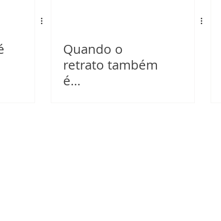
é
Quando o
retrato também
é
posicionamento